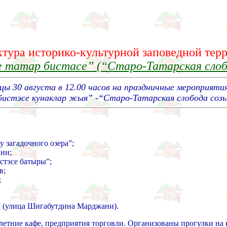
тура историко-культурной заповедной тер
е татар
бистасе”
(“Старо-Татарская слоб
ицы 30 августа в 12.00 часов на праздничные меропр
истэсе кунаклар жыя” -“Старо-Татарская слобода соз
у загадочного озера”;
хни;
стэсе батыры”;
в;
;
н (улица Шигабутдина Марджани).
етние кафе, предприятия торговли. Организованы прогулки на к