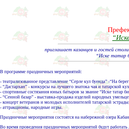
Префек
“Иск
приглашает казанцев и гостей стол
“Иске татар б
В программе праздничных мероприятий:
- театрализованное представление “Серле кул буенда” -“На берег
- “Дастархан” - конкурсы на лучшего знатока чая и татарской ку
- спортивные состязания юных батыров за звание “Иске татар би
- “Сенной базар” - выставка-продажа изделий народных умельце
- концерт ветеранов и молодых исполнителей татарской эстрады
- аттракционы, народные игры.
Праздничные мероприятия состоятся на набережной озера Каба
Во время проведения праздничных мероприятий будут работать л