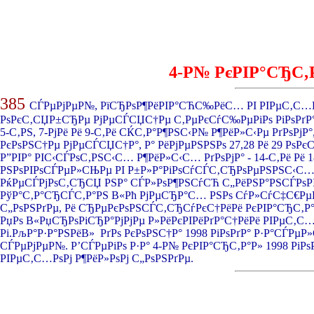
4-Р№ РєРІР°СЂС
385
СЃРµРјРµР№, РїСЂРѕР¶РёРІР°СЋС‰РёС… РІ РІРµС‚С…РѕР
РѕРєС‚СЏР±СЂРµ РјРµСЃСЏС†Рµ С‚РµРєСѓС‰РµРіРѕ РіРѕРґР°
5-С‚РЅ, 7-РјРё Рё 9-С‚Рё СЌС‚Р°Р¶РЅС‹Р№ Р¶РёР»С‹Рµ РґРѕ
РєРѕРЅС†Рµ РјРµСЃСЏС†Р°, Р° РёРјРµРЅРЅРѕ 27,28 Рё 29 Рѕ
Р”РІР° РІС‹СЃРѕС‚РЅС‹С… Р¶РёР»С‹С… РґРѕРјР° - 14-С‚Рё Р
РЅРѕРІРѕСЃРµР»СЊРµ РІ Р±Р»Р°РіРѕСѓСЃС‚СЂРѕРµРЅРЅС‹С… 
РќРµСЃРјРѕС‚СЂСЏ РЅР° СЃР»РѕР¶РЅСѓСЋ С„РёРЅР°РЅСЃРѕРІ
РўР°С‚Р°СЂСЃС‚Р°РЅ В«Рћ РјРµСЂР°С… РЅРѕ СѓР»СѓС‡С€Рµ
С„РѕРЅРґРµ, Рё СЂРµРєРѕРЅСЃС‚СЂСѓРєС†РёРё РєРІР°СЂС‚Р
РџРѕ В«РџСЂРѕРіСЂР°РјРјРµ Р»РёРєРІРёРґР°С†РёРё РІРµС‚С…
Рі.РљР°Р·Р°РЅРёВ» РґРѕ РєРѕРЅС†Р° 1998 РіРѕРґР° Р·Р°СЃР
СЃРµРјРµР№. Р’СЃРµРіРѕ Р·Р° 4-Р№ РєРІР°СЂС‚Р°Р» 1998 РіР
РІРµС‚С…РѕРј Р¶РёР»РѕРј С„РѕРЅРґРµ.