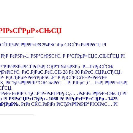
ѕРІРѕСЃРµР»СЊСЏ
 СЃРІРѕРё Р¶РёР»РёС‰РЅС‹Рµ СѓСЃР»РѕРІРёСЏ РІ
Рµ РђР·РёРЅРѕ-1, РЅР°С‡РЅСѓС‚ Р·Р°СЃРµР»СЏС‚СЊСЃСЏ РІ
-РЎР°РІРёРЅРѕРІСЃРєРѕРј СЂР°Р№РѕРЅРµ. Р—РґРµСЃСЊ
ѕРіСѓС‚ РѕС‚РјРµС‚РёС‚СЊ 28 Рё 30 РѕРєС‚СЏР±СЂСЏ.
· РџСЂРµР·РёРґРµРЅС‚Р° Р РµСЃРїСѓР±Р»РёРєРё
, РїСЂРѕР¶РёРІР°СЋС‰РёС… РІ РІРµС‚С…РѕРј Р¶РёР»РѕРј
‚СЃСЏ.
†РёРё РєРІР°СЂС‚Р°Р»РѕРІ РІРµС‚С…РѕРіРѕ Р¶РёР»СЊСЏ РІ
µ РІ
РЅРѕСЏР±СЂРµ - 1068
Рё
РґРµРєР°Р±СЂРµ - 1425
µРјРµР№
, РґРѕ СЌС‚РѕРіРѕ РїСЂРѕР¶РёРІР°РІС€РёС… РІ