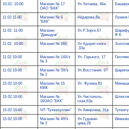
10.02. 10-00
Магазин № 17
Ул.Четаева, 46а
Баширо
ОАО “БКК”
11.02 11-00
Магазин № 6
Айдарова,8а
Лукина 
“БКК”
11.02. 11-00
Магазин
Ул.Р.Зорге,67
Шарифу
“Давыдов”
Ф.К.
11.02. 10-00
Магазин № 265
Ул.Адорат-ского
Золотов
,33а
11.02.10-00
Магазин № 14Х/з
Ул, Горького, 17
Галлямо
№ 3
11.02.10-00
Магазин № 3Х/з
Ул.Восстания, 67
Шарипо
№ 2
15.02.10-00
Магазин № 15
Ул. Фучика,83
Минаша
КМК
15.02.10-00
Магазин №
Ул.Чистополь-
Шляхтин
16ОАО “БКК”
ская,63а
15.02.10-00
ЧП “Тухватуллин”
Ул.Амирхана, 31а
Тухват
15.02.10-00
Магазин № 4Х/з
Ул.Гудован-
Иванова
№ 2
цева,29