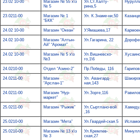
23.02 10-00
Магазин № 55 х\з
Ул.Ст.Халту-
Нурулл
№ 5
рина,5
23.0211-00
Магазин № 1
Ул. К.Знаме-ни,50
Казанце
“БКК”
24.02 10-00
Магазин “Океан”
У.Ямашева,17
Кармоен
24.02 10-00
Магазин “Алтын-
Ул.Гагарина, 22
Дорофе
Ай” “Аромат”
24.02 10-00
Магазин № 5 х\з
Ул.Вишневско-
Хусаино
№3
го,1\6
24.0210-00
Отдел “Азино-2”
Пр.Победы, 116
Гарипов
24.0211-00
Магазин
Ул. Авангард-
Шакиров
“Арслан-1”
ная,143
24.0211-00
Магазин “Нур-
Ул.Зорге,116
Равилов
маркет”
25.0211-00
Магазин “Рыжик”
Ул.Сыртлано-вой
Хамиду
,16
25.0210-00
Магазин “Мета”
Ул.Гвардей-ская.5
Исламо
25.0210-00
Магазин № 13 х\з
Ул.Кремлев-
Минулли
№ 3
ская,27