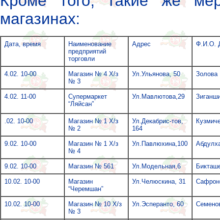
Кроме того, такие же ме
магазинах:
Дата, время
Наименование
Адрес
Ф.И.О. 
предприятий
торговли
4.02. 10-00
Магазин № 4 Х/з
Ул.Ульянова, 50
Золова 
№ 3
4.02. 11-00
Супермаркет
Ул.Мавлютова,29
Зиганши
“Ляйсан”
.02. 10-00
Магазин № 1 Х/з
Ул.Декабрис-тов,
Кузмиче
№ 2
164
9.02. 10-00
Магазин № 1 Х/з
Ул.Павлюхина,100
Абдулх
№ 4
9.02. 10-00
Магазин № 561
Ул.Модельная,6
Бикташе
10.02. 10-00
Магазин
Ул.Челюскина, 31
Сафроно
“Черемшан”
10.02. 10-00
Магазин № 10 Х/з
Ул.Эсперанто, 60
Семенов
№ 3