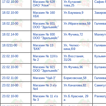
17.02.10-00
Магазин № 628
Ул.Кулахме-
Сафин Р
ОАО “Азык”
това,25
18.02.10-00
Магазин № 160
Ул.Баумана,9
Закиров
ХБК
18.02.10-00
Магазин № 931
Ул.Ибраги-мова,59
Галеева
ООО “Эдельвейс”
18.02.14-00
Магазин № 930
Ул.Фучика,72
Махмуто
ООО “Эдельвейс”
18.0211-00
Магазин № 13
Ул, Челюс-
Галявин
“БКК”
кина,6\9
22.02.10-00
Магазин № 11Х/з
Ул.Восстания,
Кузьмич
№ 2
31/26
22.02.10-00
Магазин № 921
Ул.Фучика,96
Буланки
ООО “Эдельвейс”
23.02.11-00
Магазин “Чай-3”
Борисовская,58
Галеева
23.02.10-00
Магазин № 3 х\з
Ул.Качалова,82
Самигул
№4
23.02 10-00
Магазин № 11 х\з
Ул.Б.Красная, 29
Рахмат
№ 3
а