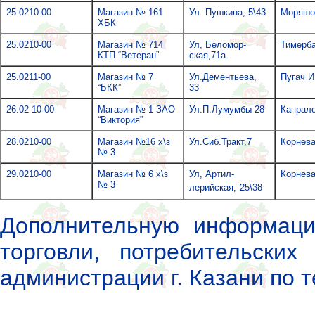
25.0210-00
Магазин № 161
Ул. Пушкина, 5\43
Моряшов
ХБК
25.0210-00
Магазин № 714
Ул, Беломор-
Тимерба
КТП “Ветеран”
ская,71а
25.0211-00
Магазин № 7
Ул.Дементьева,
Пугач И
“БКК”
33
26.02 10-00
Магазин № 1 ЗАО
Ул.П.Лумумбы 28
Капрал
“Виктория”
28.0210-00
Магазин №16 х\з
Ул.Сиб.Тракт,7
Корнева
№ 3
29.0210-00
Магазин № 6 х\з
Ул, Артил-
Корнева
№ 3
лерийская,
25\38
Дополнительную информаци
торговли, потребительских
администрации г. Казани по т