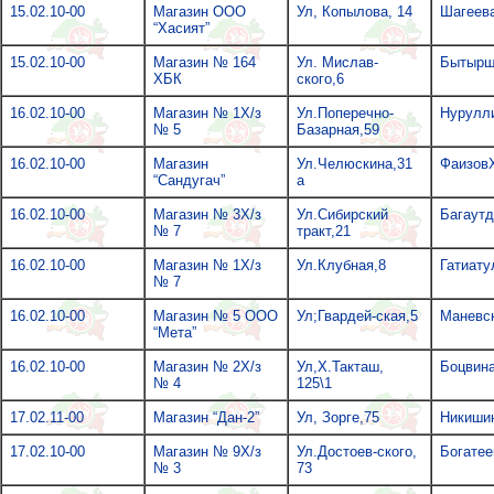
15.02.10-00
Магазин ООО
Ул, Копылова, 14
Шагеева
“Хасият”
15.02.10-00
Магазин № 164
Ул. Мислав-
Бытырш
ХБК
ского,6
16.02.10-00
Магазин № 1Х/з
Ул.Поперечно-
Нурулли
№ 5
Базарная,59
16.02.10-00
Магазин
Ул.Челюскина,31
Фаизов
“Сандугач”
а
16.02.10-00
Магазин № 3Х/з
Ул.Сибирский
Багаутд
№ 7
тракт,21
16.02.10-00
Магазин № 1Х/з
Ул.Клубная,8
Гатиату
№ 7
16.02.10-00
Магазин № 5 ООО
Ул;Гвардей-ская,5
Маневск
“Мета”
16.02.10-00
Магазин № 2Х/з
Ул,Х.Такташ,
Боцвина
№ 4
125\1
17.02.11-00
Магазин “Дан-2”
Ул, Зорге,75
Никишин
17.02.10-00
Магазин № 9Х/з
Ул.Достоев-ского,
Богатее
№ 3
73