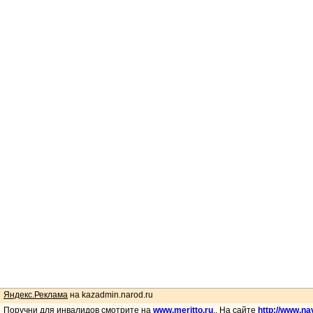
Яндекс.Реклама
на kazadmin.narod.ru
Поручни для инвалидов смотрите на
www.meritto.ru
.. На сайте
http://www.na