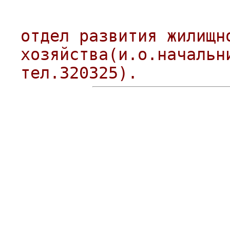
отдел развития жилищн
хозяйства(и.о.начальн
тел.320325).