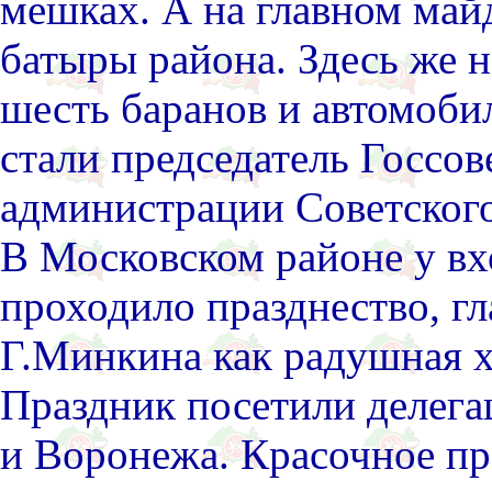
мешках. А на главном май
батыры района. Здесь же 
шесть баранов и автомоби
стали председатель Госсо
администрации Советского
В Московском районе у вхо
проходило празднество, г
Г.Минкина как радушная хо
Праздник посетили делега
и Воронежа. Красочное пр