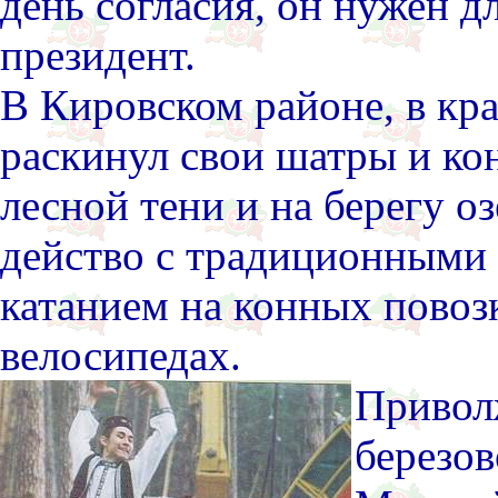
день согласия, он нужен д
президент.
В Кировском районе, в кр
раскинул свои шатры и ко
лесной тени и на берегу о
действо с традиционными 
катанием на конных повоз
велосипедах.
Привол
березов