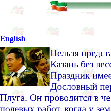
English
Нельзя предста
Казань без вес
Праздник име
Дословный пер
Плуга. Он проводится в ч
полевых работ, когда у з