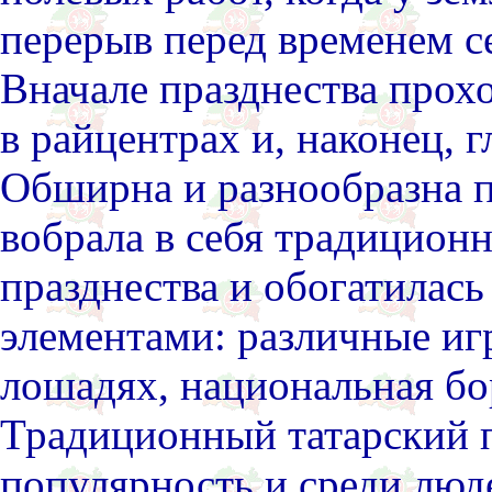
перерыв перед временем с
Вначале празднества проход
в райцентрах и, наконец, г
Обширна и разнообразна п
вобрала в себя традицион
празднества и обогатила
элементами: различные иг
лошадях, национальная бо
Традиционный татарский п
популярность и среди люд