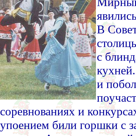
Мирный
явились
В Совет
столиц
с блинд
кухней
и побол
поучас
соревнованиях и конкурсах
упоением били горшки с з