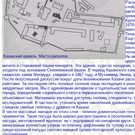
Раск
слой
раст
кром
Круп
1976
земл
Тези
Еще 
отне
раск
поло
Казанский кремль. Места раскопок
Не м
церк
мечети и сторожевой башни-минарета. Эти здания, судя по находкам, 
уходили под основание Сююмбекиной башни. В период Казанского ханс
казанских ханов Махмуда, умершего в 1467 году, и Мухаммед-Эмина, у
После безуспешной дискуссии вокруг даты возникновения Казани раск
работами. За последние пять полевых сезонов наша экспедиция в раз
квадратных метров. Мы с одинаковым интересом и тщательностью изу
города, определение социального статуса первоначального поселения 
объективностью. Материалы раскопок доступны любому специалисту,
исследователей. В частности, уточнить время накопления древнейшег
слишком смелые гипотезы о древности Казани.
В числе массовых находок из этого слоя - типично домонгольская гон
орнаментом. Такая посуда была широко распространена в поселениях В
посуды, изготовленной вручную, но с подправкой на гончарном круге. 
нанесенным волнистым узором по плечику, рифлением по тулову и ко
среди кухонной посуды салтово-маяцкой (алано-болгарской) культуры Х
употребления.