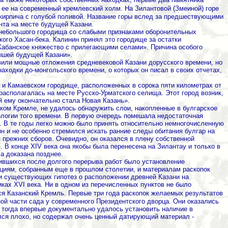
 ее на современный кремлевский холм.
На Зилантовой (Змеиной) горе
 кирпича с голубой поливой. Название горы вслед за предшествующими
нта на месте будущей Казани.
 небольшого городища со слабыми признаками оборонительных
ого Хасан-бека. Калинин принял это городище за остатки
 Кабанское княжество с прилегающими селами». Причина особого
дышей будущей Казани».
вили мощные отложения средневековой Казани дорусского времени, но
аходки до-монгольского времени, о которых он писал в своих отчетах,
 и Камаевском городище, расположенных в сорока пяти километрах от
располагалась на месте Русско-Урматского селища. Этот город возник,
й ему окончательно стала Новая Казань».
ском Кремле, не удалось обнаружить слои, накопленные в булгарское
еологии того времени. В первую очередь помешала недостаточная
. В те годы легко можно было принять относительно немногочисленную
н и не особенно стремился искать ранние следы обитания булгар на
 прежних сборов. Очевидно, он оказался в плену собственной
 В конце XIV века она якобы была перенесена на Зилантау и только в
а доказана позднее.
ившихся после долгого перерыва работ было установление
кциям, собранным еще в прошлом столетии, и материалам раскопок
ки существующих гипотез о расположении древней Казани на
ках XVI века. Ни в одном из перечисленных пунктов не было
ся Казанский Кремль.
Первые три года раскопок желаемых результатов
ной части сада у современного Президентского дворца. Они оказались
тогда впервые документально удалось установить наличие в
ился плохо, но содержал очень ценный датирующий материал -