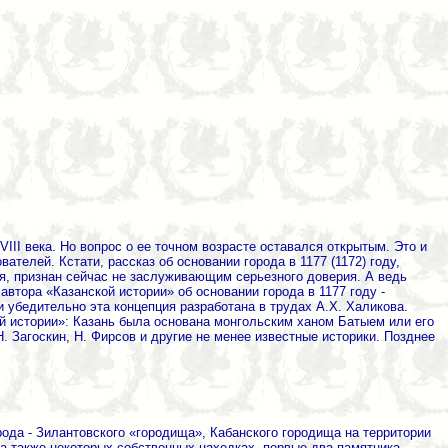
II века. Но вопрос о ее точном возрасте оставался открытым. Это и
телей. Кстати, рассказ об основании города в 1177 (1172) году,
я, признан сейчас не заслуживающим серьезного доверия. А ведь
тора «Казанской истории» об основании города в 1177 году -
и убедительно эта концепция разработана в трудах А.Х. Халикова.
ой истории»: Казань была основана монгольским ханом Батыем или его
. Загоскин, Н. Фирсов и другие не менее известные историки. Позднее
ода - Зилантовского «городища», Кабанского городища на территории
а также некоторых собственных находках, первые два памятника