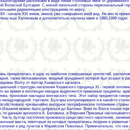
ошлогодними раскопками в виде линии столбовых ямок от деревянного 
ий Волжской Булгарии. С южной напольной стороны первоначальный гор
тельными деревянными конструкциями по верху.
XII - начале XIII веков, имела уже совершенно иной вид. На месте пр
влены еще Халиковым и дополнительно изучены нами в 1995-1998 годах.
азань превратилась в одну из наиболее совершенных крепостей, располо
ашня, также белокаменная, мощный фундамент которой был вскрыт в рас
еднюю Волгу от болгар Хазарского каганата.
иальной структуры населения Казанского городища XI - первой половины
то же время в коллекции находок выделяются привозные предметы: араб
ва, бронзовая накладка венгерского типа. Этот набор предметов говори
р международной. торговли. Булгары контролировали и в какой-то степе
пособствовало чрезвычайно выгодное географическое положение страны 
и Ильменя можно было добраться до Балтики. Вниз по Волге плыли тор
о, по данным археолога А. Белавина, в Верхнем Прикамье насчитываетс
. Часть булгар постоянно проживала среди местного населения, занимая
ыночные места, некоторые из которых превратились позднее в развитые
селения и ряд пунктов в Марийском Поволжье. Примечательно, что они р