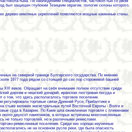
частокола-тына. По наблюдениям специалистов, частокол-тын со рвом
од был защищен глубоким Тезицким оврагом, пологие склоны которого,
ежних дерево-земляных укреплений появляются мощные каменные стены,
женных на северной границе Булгарского государства. По мнению
копе 1977 года рядом со стоящей до сих пор сторожевой башней
 XIII веков. Обращает на себя внимание полное отсутствие среди
ский дирхем и чешский денарий, иранская люстровая посуда и
т о том, что здесь располагалось торговое поселение.
ни регулировали торговые связи Древней Руси, Прибалтики и
на стыке великих магистральных путей Восточной Европы - Волги и
говые суда в Хазарию. По Каме шла оживленная торговля с племенами
я около двухсот памятников, в которых встречены многочисленные
сь не только торговлей, но и различными ремеслами.
 торгово-ремесленные поселения. Среди них хорошо изученные
асполагались не на основном русле реки, где была опасность