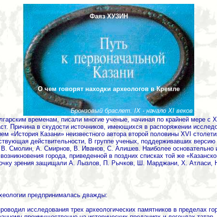
Фаяз ХУЗИН
О чем говорят находки археологов в Кремле
Бронзовый браслет. IX - начало XI веков
гарским временам, писали многие ученые, начиная по крайней мере с XVI
ст. Причина в скудости источников, имеющихся в распоряжении исследова
ем «История Казани» неизвестного автора второй половины XVI столети
твующая действительности, В группе ученых, поддерживавших версию ав
, В. Смолин, А. Смирнов, В. Иванов, С. Алишев. Наиболее основательно 
возникновения города, приведенной в поздних списках той же «Казанск
очку зрения защищали А. Лызлов, П. Рычков, Ш. Марджани, X. Атласи, Н
рхеологии предпринималась дважды:
роводил исследования трех археологических памятников в пределах гор
ванному преимущественно на исторических преданиях и легендах татар, 