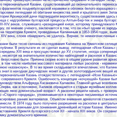
то первоначальной Казани, существовавшей до окончательного переноса
о фрагментов позднебулгарской керамики и обломок белого изразцового
тарскими легендами об обитании множества змей и крылатого змея Зила
итории Архиерской дачи подтвердили вероятность существования здесь
ища с надгробиями булгарской прицессы Алтын-Бер-тек и эмира булгарск
III-XIV веков, служившего «резиденцией князя, которому принадлежало
дку, по мнению ученого, заключается в том, что он «был одним из заро
 на территории Кремля, проведенные Калининым в 1953-1954 годах, выя
 XIV века, слоев обнаружить не удалось. Вернее, те немногочисленные н
.
азани были тесно связаны исследования Калинина на Урматском селище
публики. В результате их он сделал вывод: легендарная «Иске Казань» 
середины XIII века и просуществовал до XV столетия, «когда сопернице
, несмотря на значительное количество наблюдений и раскопок в Казан
, безусловно были. Причина скорее всего в общем уровне развития арх
, в том числе наиболее массового материала любых раскопок - керамики
нюю «казанскую». В то же время складывается впечатление, что Калини
 знал о находках джучидских монет и других золотоордынских вещей из
й первоначальная Казань отождествлялась с легендарной «Иске Казанью».
и современного Кремля. Ошибочность концепции «кочующей» Казани был
 руководством Альфреда Хасановича Халикова. Главной целью возобнов
Сперва, как и положено, Халиков обращается к старым музейным колле
еющих явно домонгольский возраст. А раскопки решили начать с провер
о «Старого городища», упоминавшегося в некоторых письменных источни
ксировано ранних материалов. Объектом внимания археологов становит
ринесли. В 1974 году было получено разрешение на раскопки в централь
ючительно важными для понимания древнейшей истории Казани. Именно 
астованиях Кремля булгарского слоя XII - начала XIII веков. Он сохран
мику домонгольского времени.