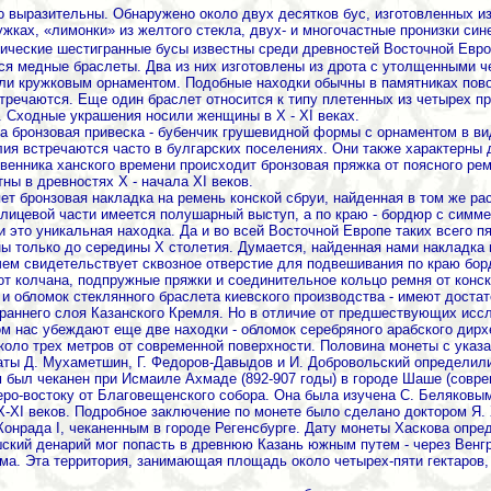
но выразительны. Обнаружено около двух десятков бус, изготовленных и
жках, «лимонки» из желтого стекла, двух- и многочастные пронизки сине
ческие шестигранные бусы известны среди древностей Восточной Европы
я медные браслеты. Два из них изготовлены из дрота с утолщенными ч
ли кружковым орнаментом. Подобные находки обычны в памятниках пово
встречаются. Еще один браслет относится к типу плетенных из четырех 
. Сходные украшения носили женщины в Х - XI веках.
а бронзовая привеска - бубенчик грушевидной формы с орнаментом в ви
ия встречаются часто в булгарских поселениях. Они также характерны 
евенника ханского времени происходит бронзовая пряжка от поясного р
ны в древностях Х - начала XI веков.
т бронзовая накладка на ремень конской сбруи, найденная в том же ра
 лицевой части имеется полушарный выступ, а по краю - бордюр с симм
это уникальная находка. Да и во всей Восточной Европе таких всего пя
ы только до середины Х столетия. Думается, найденная нами накладка п
 чем свидетельствует сквозное отверстие для подвешивания по краю бор
 от колчана, подпружные пряжки и соединительное кольцо ремня от конс
 обломок стеклянного браслета киевского производства - имеют достато
раннего слоя Казанского Кремля. Но в отличие от предшествующих исс
том нас убеждают еще две находки - обломок серебряного арабского дир
коло трех метров от современной поверхности. Половина монеты с указа
аты Д. Мухаметшин, Г. Федоров-Давыдов и И. Добровольский определили
м был чеканен при Исмаиле Ахмаде (892-907 годы) в городе Шаше (совре
еро-востоку от Благовещенского собора. Она была изучена С. Беляковы
X-XI веков. Подробное заключение по монете было сделано доктором Я. 
онрада I, чеканенным в городе Регенсбурге. Дату монеты Хаскова опред
шский денарий мог попасть в древнюю Казань южным путем - через Венг
ма. Эта территория, занимающая площадь около четырех-пяти гектаров,