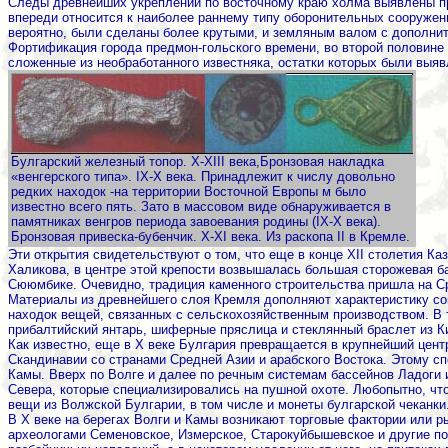
Следы древнейших укреплений по восточному краю холма выявлены пр
впереди относится к наиболее раннему типу оборонительных сооружен
вероятно, были сделаны более крутыми, и земляным валом с дополни
Фортификация города предмон-гольского времени, во второй половине 
сложенные из необработанного известняка, остатки которых были выя
Булгарский железный топор. Х-ХIII века,Бронзовая накладка
«венгерского типа». IХ-Х века. Принадлежит к числу довольно
редких находок -на территории Восточной Европы м было
известно всего пять. Зато в массовом виде обнаруживается в
памятниках венгров периода завоевания родины (IХ-Х века).
Бронзовая привеска-бубенчик. Х-ХI века. Из раскопа II в Кремле.
Эти открытия свидетельствуют о том, что еще в конце XII столетия К
Халикова, в центре этой крепости возвышалась большая сторожевая б
Сююмбике. Очевидно, традиция каменного строительства пришла на Ср
Материалы из древнейшего слоя Кремля дополняют характеристику соц
находок вещей, связанных с сельскохозяйственным производством. В 
прибалтийский янтарь, шиферные пряслица и стеклянный браслет из Кие
Как известно, еще в Х веке Булгария превращается в крупнейший цент
Скандинавии со странами Средней Азии и арабского Востока. Этому с
Камы. Вверх по Волге и далее по речным системам бассейнов Ладоги 
Севера, которые специализировались на пушной охоте. Любопытно, чт
вещи из Волжской Булгарии, в том числе и монеты булгарской чеканки
В Х веке на берегах Волги и Камы возникают торговые фактории или р
археологами Семеновское, Измерское, Старокуйбышевское и другие по