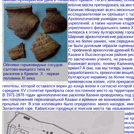
вполне могли претендовать на мес
Калинин обнаружил всего нескольк
исследователями он связывал с та
Археологические разведки на терр
укреплений, а также наличие кладб
укрепленного феодального замка X
интереса к этому булгарскому горо
Широкие археологические раскопки
все же более ранних, чем середина
не были должным образом оценены
С проблемой археологии древней К
Казани в Высокогорском районе рес
по заключению ученого, не раньше 
Возникает вопрос: почему Калинину
Обломки горшковидных сосудов
время? А они, как мы теперь знаем
салтово-маяцкого типа из
разработанность хронологии вещей
раскопов в Кремле. Х - первая
булгарскую керамику за более позд
половина XI века
кремлевском холме, хотя прекрасно
гипотезы, которой оставался верен до конца жизни и согласно которо
середине XV столетия приобрела свое постоянное место на территори
В 1971-1978 годах археологические раскопки Казани проводились под
местоположения первоначальной Казани и времени ее возникновения. 
прошлых лет. В этих коллекциях было определено .много находок, им
Зилантовой горе, Кабанском городище и поисков места так называемог
зафи
не п
искл
напл
кера