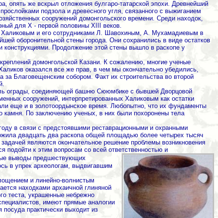
ра, опять же вскрыл отложения булгаро-татарской эпохи. Древнейший
прослойками подзола и древесного угля, связанного с выжиганием
озяйственных сооружений домонгольского времени. Среди находок,
ный для Х - первой половины XIII веков.
 Халиковым и его сотрудниками Л. Шавохиным, А. Мухамадиевым в
шей оборонительной стены города. Они сохранились в виде остатков
и конструкциями. Продолжение этой стены вышло в раскопе у
креплений домонгольской Казани. К сожалению, многие ученые
Халиков оказался все же прав, в чем мы окончательно убедились,
а за Благовещенским собором. Факт их строительства во второй
й.
доль ограды, соединяющей башню Сююмбике с бывшей Дворцовой
менных сооружений, интерпретированных Халиковым как остатки
вали еще и в золотоордынское время. Любопытно, что их фундаменты
о камня. По заключению ученых, в них были похоронены тела
 году в связи с предстоявшими реставрационными и охранными
аложила двадцать два раскопа общей площадью более четырех тысяч
й задачей являются окончательное решение проблемы возникновения
ся подойти к этим вопросам со всей ответственностью и
рые выводы предшествующих
ось в упрек археологам, выдвигавшим
м лощением и линейно-волнистым
дается находками архаичной глиняной
ого теста, украшенные небрежно
специалистов, имеют прямые аналогии
я посуда практически выходит из