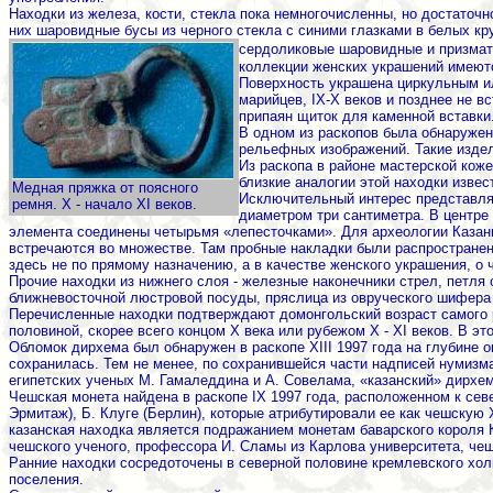
Находки из железа, кости, стекла пока немногочисленны, но достаточ
них шаровидные бусы из черного стекла с синими глазками в белых кру
сердоликовые шаровидные и призмати
коллекции женских украшений имеютс
Поверхность украшена циркульным и
марийцев, IX-Х веков и позднее не 
припаян щиток для каменной вставки
В одном из раскопов была обнаружен
рельефных изображений. Такие издел
Из раскопа в районе мастерской кож
близкие аналогии этой находки извест
Медная пряжка от поясного
Исключительный интерес представляе
ремня. Х - начало XI веков.
диаметром три сантиметра. В центре
элемента соединены четырьмя «лепесточками». Для археологии Казани 
встречаются во множестве. Там пробные накладки были распространен
здесь не по прямому назначению, а в качестве женского украшения, о
Прочие находки из нижнего слоя - железные наконечники стрел, петля
ближневосточной люстровой посуды, пряслица из овруческого шифера и
Перечисленные находки подтверждают домонгольский возраст самого 
половиной, скорее всего концом Х века или рубежом Х - XI веков. В э
Обломок дирхема был обнаружен в раскопе XIII 1997 года на глубине о
сохранилась. Тем не менее, по сохранившейся части надписей нумизм
египетских ученых М. Гамаледдина и А. Совелама, «казанский» дирхе
Чешская монета найдена в раскопе IX 1997 года, расположенном к сев
Эрмитаж), Б. Клуге (Берлин), которые атрибутировали ее как чешскую 
казанская находка является подражанием монетам баварского короля К
чешского ученого, профессора И. Сламы из Карлова университета, че
Ранние находки сосредоточены в северной половине кремлевского хол
поселения.