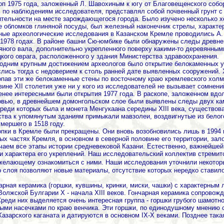
оп 1975 года, заложенный Л. Шавохиным к югу от Благовещенского собо
, по наблюдениям исследователя, представлял собой почвенный грунт с 
ительности на месте зарождающегося города. Было изучено несколько х
е обломков глиняной посуды, был железный наконечник стрелы, характер
ные археологические исследования в Казанском Кремле проводились А.
-1978 годах. В районе башни Сю-юмбике были обнаружены следы древней
яного вала, дополнительно укрепленного поверху какими-то деревянным
цкого оврага, расположенного у здания Министерства здравоохранения.
одним крупным достижением археологов было открытие белокаменных у
слись тогда с недоверием к столь ранней дате выявленных сооружений. 
опав эти же белокаменные стены по восточному краю кремлевского холм
вине XII столетия уже ни у кого из исследователей не вызывает сомнени
енее интересными были открытия 1977 года. В раскопе, заложенном в
овью, в древнейшем домонгольском слое были выявлены следы двух ка
среди которых была и монета Менгукаана середины XIII века, существо
тва к упомянутым зданиям примыкали мавзолеи, воздвигнутые из белог
мершего в 1518 году.
опки в Кремле были прекращены. Они вновь возобновились лишь в 1994
ных частях Кремля, в основном в северной половине его территории, з
чаем все этапы истории средневековой Казани. Естественно, важнейше
и характера его укреплений. Наш исследовательский коллектив стремит
 желающему ознакомиться с ними.
Наши исследования уточнили некото
о слоя позволяют новые материалы, отсутствие которых нередко ставил
чарная керамика (горшки, кувшины, кринки, миски, чашки) с характерны
олжской Булгарии Х - начала XIII веков. Гончарная керамика сопровож
Среди них выделяется очень интересная группа - горшки грубого шамотн
сыми насечками по краю венчика. Эти горшки, по единодушному мнению 
азарского каганата и датируются в основном IX-Х веками. Позднее така