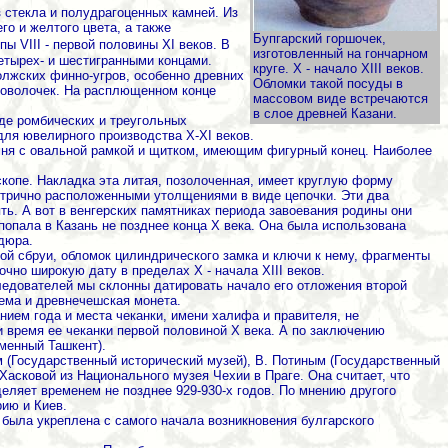
з стекла и полудрагоценных камней. Из
го и желтого цвета, а также
Бупгарский горшочек,
 VIII - первой половины XI веков.
В
изготовленный на гончарном
етырех- и шестигранными концами.
круге. X - начало XIII веков.
лжских финно-угров, особенно древних
Обломки такой посуды в
проволочек. На расплющенном конце
массовом виде встречаются
в слое древней Казани.
де ромбических и треугольных
для ювелирного производства X-XI веков.
емня с овальной рамкой и щитком, имеющим фигурный конец. Наиболее
скопе. Накладка эта литая, позолоченная, имеет круглую форму
етрично расположенными утолщениями в виде цепочки. Эти два
ть. А вот в венгерских памятниках периода завоевания родины они
опала в Казань не позднее конца Х века. Она была использована
дюра.
кой сбруи, обломок цилиндрического замка и ключи к нему, фрагменты
чно широкую дату в пределах Х - начала XIII веков.
ледователей мы склонны датировать начало его отложения второй
хема и древнечешская монета.
нием года и места чеканки, имени халифа и правителя, не
 время ее чеканки первой половиной Х века. А по заключению
менный Ташкент).
м (Государственный исторический музей), В. Потиным (Государственный
Хасковой из Национального музея Чехии в Праге. Она считает, что
еляет временем не позднее 929-930-х годов. По мнению другого
рию и Киев.
 была укреплена с самого начала возникновения булгарского