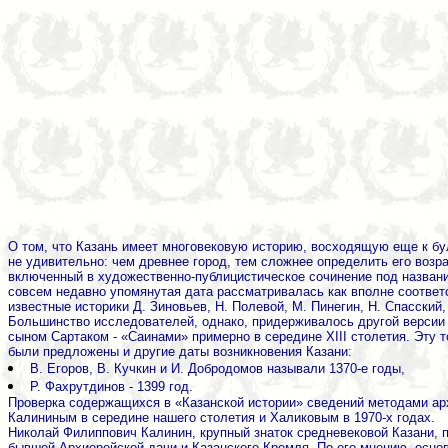
О том, что Казань имеет многовековую историю, восходящую еще к бул
не удивительно: чем древнее город, тем сложнее определить его возра
включенный в художественно-публицистическое сочинение под названи
совсем недавно упомянутая дата рассматривалась как вполне соответс
известные историки Д. Зиновьев, Н. Полевой, М. Пинегин, Н. Спасский
Большинство исследователей, однако, придерживалось другой версии 
сыном Сартаком - «Саинами» примерно в середине XIII столетия. Эту т
были предложены и другие даты возникновения Казани:
В. Егоров, В. Кучкин и И. Добродомов называли 1370-е годы,
Р. Фахрутдинов - 1399 год.
Проверка содержащихся в «Казанской истории» сведений методами а
Калининым в середине нашего столетия и Халиковым в 1970-х годах.
Николай Филиппович Калинин, крупный знаток средневековой Казани, п
бывшей Архиерейской дачи и Казанского Кремля. По его мнению, осно