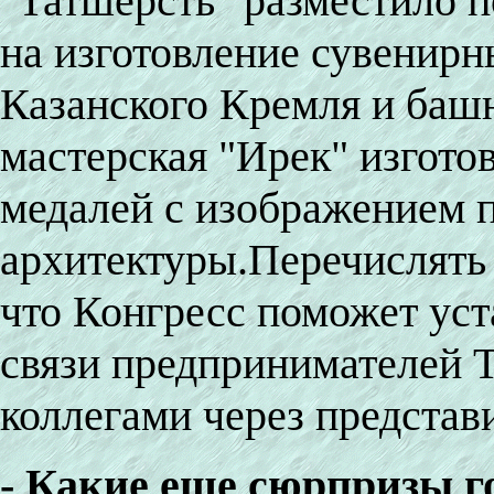
"Татшерсть" разместило п
на изготовление сувенирн
Казанского Кремля и баш
мастерская "Ирек" изгот
медалей с изображением 
архитектуры.Перечислять
что Конгресс поможет ус
связи предпринимателей 
коллегами через представ
- Какие еще сюрпризы го