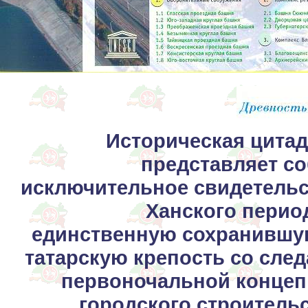
Историческая цита
представляет с
исключительное свидетель
Ханского перио
единственную сохранившу
татарскую крепость со сле
первоночальной конце
городского строитель