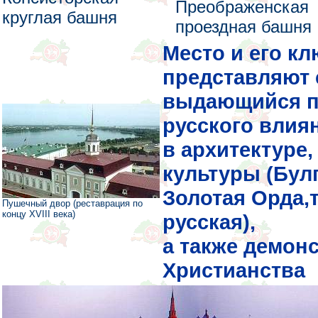
Преображенская
круглая башня
проездная башня
Место и его к
представляют 
выдающийся пр
русского влия
в архитектуре
культуры (Булг
Золотая Орда,т
Пушечный двор (реставрация по
концу XVIII века)
русская),
а также демон
Христианства